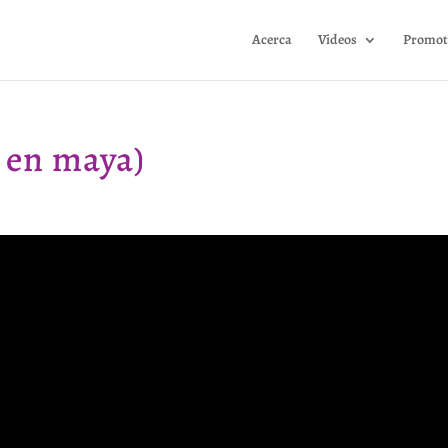
Acerca
Videos
Promot
e en maya)