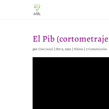
El Pib (cortometraj
por
Cine Janal
|
Oct 9, 2021
|
Videos
|
0 Comentarios